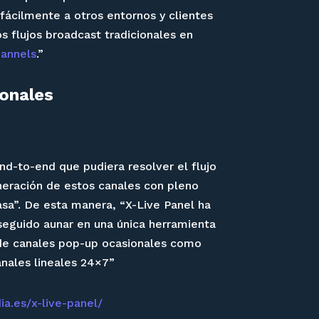
fácilmente a otros entornos y clientes
s flujos broadcast tradicionales en
annels
.”
ionales
nd-to-end que pudiera resolver el flujo
eneración de estos canales con pleno
asa”. De esta manera, “X-Live Panel ha
onseguido aunar en una única herramienta
 de canales pop-up ocasionales como
anales lineales 24×7”
a.es/x-live-panel/