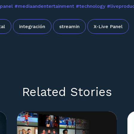
epanel
#mediaandentertainment
#technology
#liveprodu
tal
integración
streamin
X-Live Panel
Related Stories