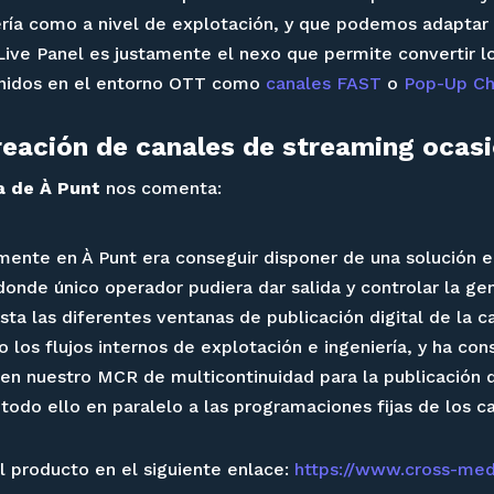
ería como a nivel de explotación, y que podemos adaptar 
-Live Panel es justamente el nexo que permite convertir lo
enidos en el entorno OTT como
canales FAST
o
Pop-Up Ch
reación de canales de streaming ocas
a de À Punt
nos comenta:
ente en À Punt era conseguir disponer de una solución e
 donde único operador pudiera dar salida y controlar la g
sta las diferentes ventanas de publicación digital de la c
ho los flujos internos de explotación e ingeniería, y ha c
en nuestro MCR de multicontinuidad para la publicación
 todo ello en paralelo a las programaciones fijas de los c
l producto en el siguiente enlace:
https://www.cross-medi