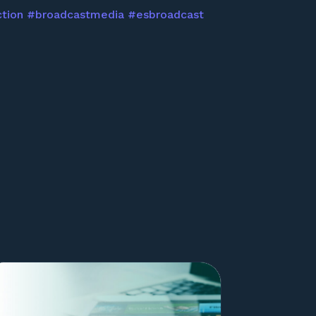
ction
#broadcastmedia
#esbroadcast