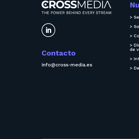
Nu
> Se
> S

> Co
> Di
de v
Contacto
> In
info@cross-media.es
> De