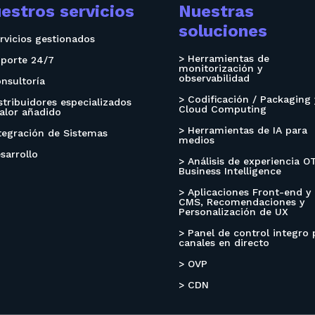
estros servicios
Nuestras
soluciones
rvicios gestionados
> Herramientas de
oporte 24/7
monitorización y
observabilidad
nsultoría
> Codificación / Packaging 
stribuidores especializados
Cloud Computing
alor añadido
> Herramientas de IA para
tegración de Sistemas
medios
sarrollo
> Análisis de experiencia O
Business Intelligence
> Aplicaciones Front-end y
CMS, Recomendaciones y
Personalización de UX
> Panel de control integro 
canales en directo
> OVP
> CDN