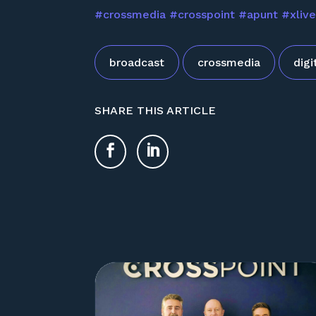
#crossmedia
#crosspoint
#apunt
#xliv
broadcast
crossmedia
digi
SHARE THIS ARTICLE