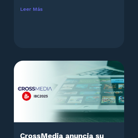
Leer Más
CrossMedia anuncia su