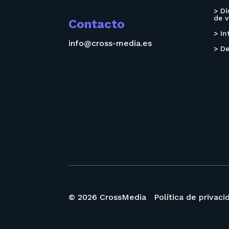
> Di
de v
Contacto
> In
info@cross-media.es
> De
© 2026 CrossMedia
Política de privaci