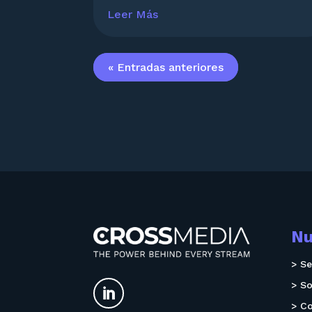
Leer Más
« Entradas anteriores
Nu
> Se
> S

> Co