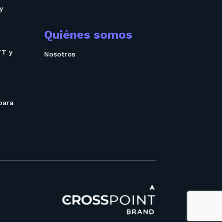
y
Quiénes somos
TT y
Nosotros
para